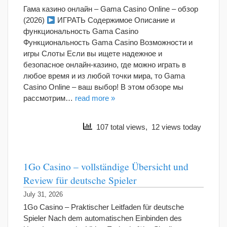
Гама казино онлайн – Gama Casino Online – обзор
(2026)
ИГРАТЬ Содержимое Описание и
функциональность Gama Casino
Функциональность Gama Casino Возможности и
игры Слоты Если вы ищете надежное и
безопасное онлайн-казино, где можно играть в
любое время и из любой точки мира, то Gama
Casino Online – ваш выбор! В этом обзоре мы
рассмотрим…
read more »
107 total views, 12 views today
1Go Casino – vollständige Übersicht und
Review für deutsche Spieler
July 31, 2026
1Go Casino – Praktischer Leitfaden für deutsche
Spieler Nach dem automatischen Einbinden des