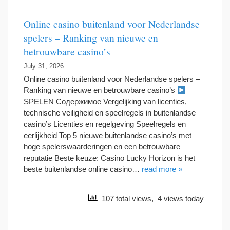
Online casino buitenland voor Nederlandse
spelers – Ranking van nieuwe en
betrouwbare casino’s
July 31, 2026
Online casino buitenland voor Nederlandse spelers –
Ranking van nieuwe en betrouwbare casino’s
SPELEN Содержимое Vergelijking van licenties,
technische veiligheid en speelregels in buitenlandse
casino’s Licenties en regelgeving Speelregels en
eerlijkheid Top 5 nieuwe buitenlandse casino’s met
hoge spelerswaarderingen en een betrouwbare
reputatie Beste keuze: Casino Lucky Horizon is het
beste buitenlandse online casino…
read more »
107 total views, 4 views today