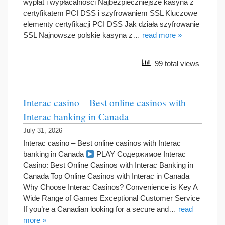
wypłat i wypłacalności Najbezpieczniejsze kasyna z
certyfikatem PCI DSS i szyfrowaniem SSL Kluczowe
elementy certyfikacji PCI DSS Jak działa szyfrowanie
SSL Najnowsze polskie kasyna z…
read more »
99 total views
Interac casino – Best online casinos with
Interac banking in Canada
July 31, 2026
Interac casino – Best online casinos with Interac
banking in Canada
PLAY Содержимое Interac
Casino: Best Online Casinos with Interac Banking in
Canada Top Online Casinos with Interac in Canada
Why Choose Interac Casinos? Convenience is Key A
Wide Range of Games Exceptional Customer Service
If you’re a Canadian looking for a secure and…
read
more »