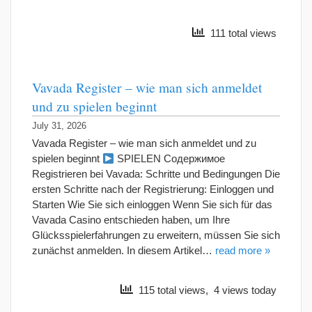
111 total views
Vavada Register – wie man sich anmeldet
und zu spielen beginnt
July 31, 2026
Vavada Register – wie man sich anmeldet und zu
spielen beginnt
SPIELEN Содержимое
Registrieren bei Vavada: Schritte und Bedingungen Die
ersten Schritte nach der Registrierung: Einloggen und
Starten Wie Sie sich einloggen Wenn Sie sich für das
Vavada Casino entschieden haben, um Ihre
Glücksspielerfahrungen zu erweitern, müssen Sie sich
zunächst anmelden. In diesem Artikel…
read more »
115 total views, 4 views today