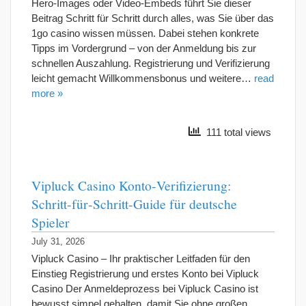
Hero‑Images oder Video‑Embeds führt Sie dieser
Beitrag Schritt für Schritt durch alles, was Sie über das
1go casino wissen müssen. Dabei stehen konkrete
Tipps im Vordergrund – von der Anmeldung bis zur
schnellen Auszahlung. Registrierung und Verifizierung
leicht gemacht Willkommensbonus und weitere…
read
more »
111 total views
Vipluck Casino Konto‑Verifizierung:
Schritt‑für‑Schritt‑Guide für deutsche
Spieler
July 31, 2026
Vipluck Casino – Ihr praktischer Leitfaden für den
Einstieg Registrierung und erstes Konto bei Vipluck
Casino Der Anmeldeprozess bei Vipluck Casino ist
bewusst simpel gehalten, damit Sie ohne großen