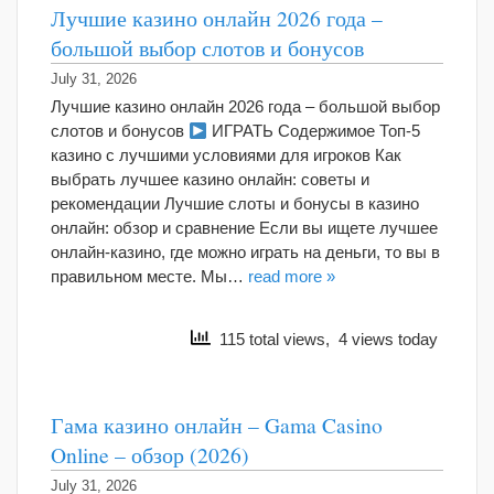
Лучшие казино онлайн 2026 года –
большой выбор слотов и бонусов
July 31, 2026
Лучшие казино онлайн 2026 года – большой выбор
слотов и бонусов
ИГРАТЬ Содержимое Топ-5
казино с лучшими условиями для игроков Как
выбрать лучшее казино онлайн: советы и
рекомендации Лучшие слоты и бонусы в казино
онлайн: обзор и сравнение Если вы ищете лучшее
онлайн-казино, где можно играть на деньги, то вы в
правильном месте. Мы…
read more »
115 total views, 4 views today
Гама казино онлайн – Gama Casino
Online – обзор (2026)
July 31, 2026